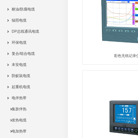
耐油/防腐电缆
辐照电缆
DP总线通讯电缆
环保电缆
复合/组合电缆
彩色无纸记录
本安电缆
MORE
防蚁鼠电缆
起重机电缆
电伴热带
集肤伴热
发热电缆
电加热带