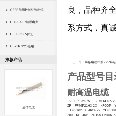
良，品种齐
CEFR船用控制铠装电缆
CFR/CXFR船用电力...
系方式，真
CEFR 3*2.5护套...
CBPJP 3*25船用...
推荐产品
上一个：
屏蔽电缆中的VVP屏
产品型号目
耐高温电缆
AFFRP
3*075
ZRA-KF4P2V
ZR
FF46P21H3-2Q
KFGDP
通信电缆
JF46GP2
KF46GRP2
YF46GR
200
KHF46P
ZR105-FVR061K