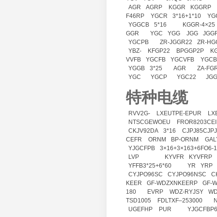
AGR
AGRP
KGGR
KGGRP
F46RP
YGCR
3*16+1*10
YG
YGGCB
5*16
KGGR-4×25
GGR
YGC
YGG
JGG
JGG
YGCPB
ZR-JGGR22
ZR-HG
YBZ-
KFGP22
BPGGP2P
K
VVFB
YGCFB
YGCVFB
YGCB
YGGB
3*25
AGR
ZA-FG
YGC
YGCP
YGC22
JG
特种电缆
RVV2G-
LXEUTPE-EPUR
LX
NTSCGEWOEU
FROR8203CEI
CKJV92DA
3*16
CJPJ85CJP
CEFR
ORNM
BP-ORNM
GAL
YJGCFPB
3×16+3×163+6FO6-
LVP
KYVFR
KYVFRP
YFFB3*25+6*60
YR
YRP
CYJPO96SC
CYJPO96NSC
C
KEER
GF-WDZXNKEERP
GF-
180
EVRP
WDZ-RYJSY
WD
TSD1005
FDLTXF–253000
N
UGEFHP
PUR
YJGCFBP6