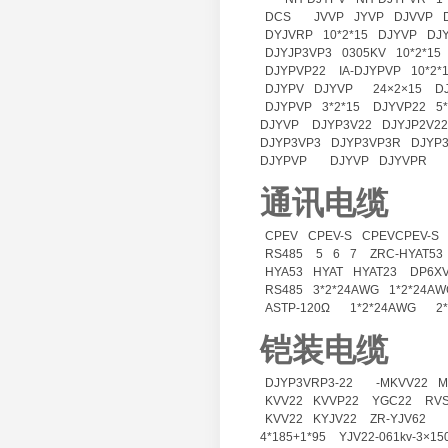
DCS
JVVP
JYVP
DJVVP
DYJVRP
10*2*15
DJYVP
DJ
DJYJP3VP3
0305KV
10*2*15
DJYPVP22
IA-DJYPVP
10*2*
DJYPV
DJYVP
24×2×15
D
DJYPVP
3*2*15
DJYVP22
5
DJYVP
DJYP3V22
DJYJP2V22
DJYP3VP3
DJYP3VP3R
DJYP3
DJYPVP
DJYVP
DJYVPR
通讯电缆
CPEV
CPEV-S
CPEVCPEV-S
RS485
5
6
7
ZRC-HYAT53
HYA53
HYAT
HYAT23
DP6XV
RS485
3*2*24AWG
1*2*24AW
ASTP-120Ω
1*2*24AWG
2
铠装电缆
DJYP3VRP3-22
-MKVV22
M
KVV22
KVVP22
YGC22
RV
KVV22
KYJV22
ZR-YJV62
4*185+1*95
YJV22-061kv-3×15