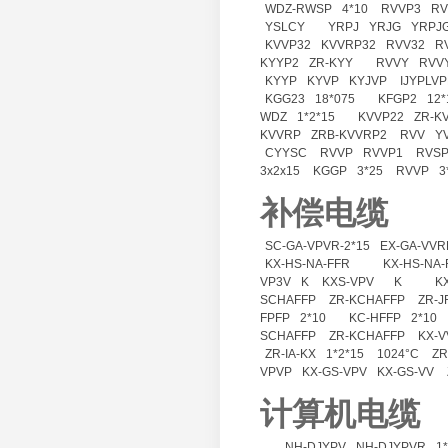
WDZ-RWSP
4*10
RVVP3
RV
YSLCY
YRPJ
YRJG
YRPJ
KVVP32
KVVRP32
RVV32
R
KYYP2
ZR-KYY
RVVY
RVV
KYYP
KYVP
KYJVP
IJYPLVP
KGG23
18*075
KFGP2
12*
WDZ
1*2*15
KVVP22
ZR-K
KVVRP
ZRB-KVVRP2
RVV
Y
CYYSC
RVVP
RVVP1
RVSP
3x2x15
KGGP
3*25
RVVP
3
补偿电缆
SC-GA-VPVR-2*15
EX-GA-VVR
KX-HS-NA-FFR
KX-HS-NA-
VP3V
K
KXS-VPV
K
K
SCHAFFP
ZR-KCHAFFP
ZR-J
FPFP
2*10
KC-HFFP
2*10
SCHAFFP
ZR-KCHAFFP
KX-V
ZR-IA-KX
1*2*15
1024°C
ZR
VPVP
KX-GS-VPV
KX-GS-VV
计算机电缆
NH-DJYPV
NH-DJYPVR
1