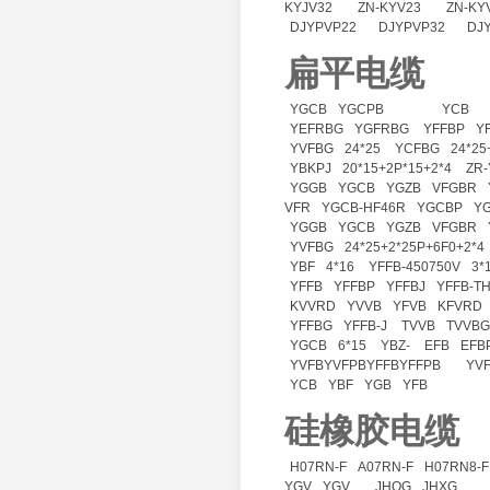
KYJV32
ZN-KYV23
ZN-KY
DJYPVP22
DJYPVP32
DJ
扁平电缆
YGCB
YGCPB
YCB
YEFRBG
YGFRBG
YFFBP
Y
YVFBG
24*25
YCFBG
24*25
YBKPJ
20*15+2P*15+2*4
ZR
YGGB
YGCB
YGZB
VFGBR
VFR
YGCB-HF46R
YGCBP
Y
YGGB
YGCB
YGZB
VFGBR
YVFBG
24*25+2*25P+6F0+2*4
YBF
4*16
YFFB-450750V
3*
YFFB
YFFBP
YFFBJ
YFFB-T
KVVRD
YVVB
YFVB
KFVRD
YFFBG
YFFB-J
TVVB
TVVBG
YGCB
6*15
YBZ-
EFB
EFB
YVFBYVFPBYFFBYFFPB
YV
YCB
YBF
YGB
YFB
硅橡胶电缆
H07RN-F
A07RN-F
H07RN8-F
YGV
YGV
JHQG
JHXG