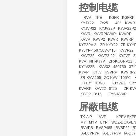
控制电缆
RVV
TPE
KGFR
KGFRP
KYJY22
7x25
-40°
KVVR
KYJVP32
KYJV22P
KYJV22P2
KVVR
KVVRPKVVR
KVVRP
KVVP
KVVP2
KVVR
KVVRP
KYP3PV-2
ZR-KYY22
ZR-KYY
KYJYP-450750V-7*15
KVVP22
KVVP22
KVVP2-22
KYJVP
3
KVV
NH-KJYV
ZR-KGGRP22
KYJV22B
KVV32
450750
37*
KVVP
KYJV
KVVRP
KVVRP2
ZR-KVV-105
ZC-KVV
105℃
LiYCY
TCWB
KJYVP2
KJY
KVVRP
KVV22
8*25
ZR-KV
KGGP
3*16
FYS-KVVP
屏蔽电缆
TK-AIP
VVP
KPEV-SKPE
MY
MYP
UYP
WDZ-DCKPEN
RVVPS
RVSP485
RVSP22
R
IA-DJVPVP
IA-DJYPVP
IA-DJ