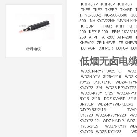
KHF46RP
KHF46P
KHF46R
MORE
TKFF
TKFP
TKFRP
TKVRP
1
NG-500-2
NG-500-3500
10
500
NH-KYJV22NH-YJVNH-KY
KFGDP
FF46R
KHFF
KHF
200
KFP1F-200
FF46-1KV-3*1
250
AFPF
AF-200
AFP-200
KHFVP2
ZR-KHFVR
ZR-KHFV
DJFPGP
DJFPGR
DJFGP
DJ
特种电缆
低烟无卤电
MORE
WDZCN-RYY
3×25
C
WDZ
WDZN-YJV
3*25+1*16
WDZ-K
YJY22
3*16+1*10
WDZA-RYY
KYJYP2
3*4
WDZB-BPYJYTP2
WDZB-KYJY
5*25
WDZAN-YJ
RYJS
2*15
DDZ-KVVRP
3*15
BPYJEP
WDZ-RYYWL-KEEP2
DJYPYR3*2*15
——
TVVP
KYJY23
WDZA-KYJYP223
-W
KYJYP2-22
WDZ-KYJYP
WDZ-
RYJS-2*15
WDZN-KYJY
WDZ
KYJY23
WDZB-KYJY23
WD