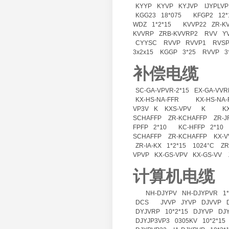
KYYP
KYVP
KYJVP
IJYPLVP
KGG23
18*075
KFGP2
12*
WDZ
1*2*15
KVVP22
ZR-K
KVVRP
ZRB-KVVRP2
RVV
Y
CYYSC
RVVP
RVVP1
RVSP
3x2x15
KGGP
3*25
RVVP
3
补偿电缆
SC-GA-VPVR-2*15
EX-GA-VVR
KX-HS-NA-FFR
KX-HS-NA-
VP3V
K
KXS-VPV
K
K
SCHAFFP
ZR-KCHAFFP
ZR-J
FPFP
2*10
KC-HFFP
2*10
SCHAFFP
ZR-KCHAFFP
KX-V
ZR-IA-KX
1*2*15
1024°C
ZR
VPVP
KX-GS-VPV
KX-GS-VV
计算机电缆
NH-DJYPV
NH-DJYPVR
1
DCS
JVVP
JYVP
DJVVP
DYJVRP
10*2*15
DJYVP
DJ
DJYJP3VP3
0305KV
10*2*15