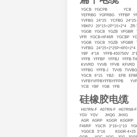
YGCB
YGCPB
YCB
YEFRBG
YGFRBG
YFFBP
Y
YVFBG
24*25
YCFBG
24*25
YBKPJ
20*15+2P*15+2*4
ZR
YGGB
YGCB
YGZB
VFGBR
VFR
YGCB-HF46R
YGCBP
Y
YGGB
YGCB
YGZB
VFGBR
YVFBG
24*25+2*25P+6F0+2*4
YBF
4*16
YFFB-450750V
3*
YFFB
YFFBP
YFFBJ
YFFB-T
KVVRD
YVVB
YFVB
KFVRD
YFFBG
YFFB-J
TVVB
TVVBG
YGCB
6*15
YBZ-
EFB
EFB
YVFBYVFPBYFFBYFFPB
YV
YCB
YBF
YGB
YFB
硅橡胶电缆
H07RN-F
A07RN-F
H07RN8-F
YGV
YGV
JHQG
JHXG
AGR
AGRP
KGGR
KGGRP
F46RP
YGCR
3*16+1*10
YG
YGGCB
5*16
KGGR-4×25