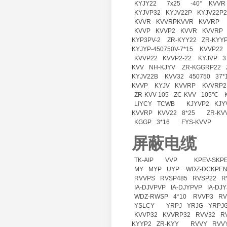
KYJY22
7x25
-40°
KVVR
KYJVP32
KYJV22P
KYJV22P2
KVVR
KVVRPKVVR
KVVRP
KVVP
KVVP2
KVVR
KVVRP
KYP3PV-2
ZR-KYY22
ZR-KYY
KYJYP-450750V-7*15
KVVP22
KVVP22
KVVP2-22
KYJVP
3
KVV
NH-KJYV
ZR-KGGRP22
KYJV22B
KVV32
450750
37*
KVVP
KYJV
KVVRP
KVVRP2
ZR-KVV-105
ZC-KVV
105℃
LiYCY
TCWB
KJYVP2
KJY
KVVRP
KVV22
8*25
ZR-KV
KGGP
3*16
FYS-KVVP
屏蔽电缆
TK-AIP
VVP
KPEV-SKPE
MY
MYP
UYP
WDZ-DCKPEN
RVVPS
RVSP485
RVSP22
R
IA-DJVPVP
IA-DJYPVP
IA-DJ
WDZ-RWSP
4*10
RVVP3
RV
YSLCY
YRPJ
YRJG
YRPJ
KVVP32
KVVRP32
RVV32
R
KYYP2
ZR-KYY
RVVY
RVV