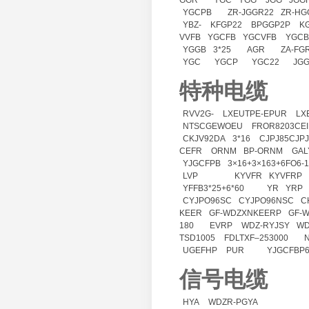
GGR
YGC
YGG
JGG
JGG
YGCPB
ZR-JGGR22
ZR-HG
YBZ-
KFGP22
BPGGP2P
K
VVFB
YGCFB
YGCVFB
YGCB
YGGB
3*25
AGR
ZA-FG
YGC
YGCP
YGC22
JG
特种电缆
RVV2G-
LXEUTPE-EPUR
LX
NTSCGEWOEU
FROR8203CEI
CKJV92DA
3*16
CJPJ85CJP
CEFR
ORNM
BP-ORNM
GAL
YJGCFPB
3×16+3×163+6FO6-
LVP
KYVFR
KYVFRP
YFFB3*25+6*60
YR
YRP
CYJPO96SC
CYJPO96NSC
C
KEER
GF-WDZXNKEERP
GF-
180
EVRP
WDZ-RYJSY
WD
TSD1005
FDLTXF–253000
N
UGEFHP
PUR
YJGCFBP6
信号电缆
HYA
WDZR-PGYA