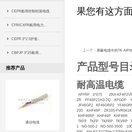
果您有这方
CEFR船用控制铠装电缆
CFR/CXFR船用电力...
CEFR 3*2.5护套...
上一个：
屏蔽电缆中的TK-AI
CBPJP 3*25船用...
产品型号目
推荐产品
耐高温电缆
AFFRP
3*075
ZRA-KF4P2V
ZR
FF46P21H3-2Q
KFGDP
JF46GP2
KF46GRP2
YF46GR
200
KHF46P
ZR105-FVR061K
KHF46RP
KHF46P
KHF46R
TKFF
TKFP
TKFRP
TKVRP
通信电缆
1
NG-500-2
NG-500-3500
10
500
NH-KYJV22NH-YJVNH-KY