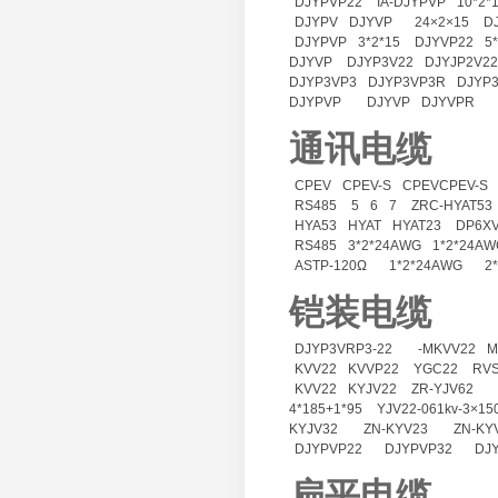
DJYPVP22
IA-DJYPVP
10*2*
DJYPV
DJYVP
24×2×15
D
DJYPVP
3*2*15
DJYVP22
5
DJYVP
DJYP3V22
DJYJP2V22
DJYP3VP3
DJYP3VP3R
DJYP3
DJYPVP
DJYVP
DJYVPR
通讯电缆
CPEV
CPEV-S
CPEVCPEV-S
RS485
5
6
7
ZRC-HYAT53
HYA53
HYAT
HYAT23
DP6XV
RS485
3*2*24AWG
1*2*24AW
ASTP-120Ω
1*2*24AWG
2
铠装电缆
DJYP3VRP3-22
-MKVV22
M
KVV22
KVVP22
YGC22
RV
KVV22
KYJV22
ZR-YJV62
4*185+1*95
YJV22-061kv-3×15
KYJV32
ZN-KYV23
ZN-KY
DJYPVP22
DJYPVP32
DJ
扁平电缆