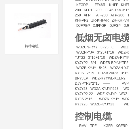
MORE
KFGDP
FF46R
KHFF
KHF
200
KFP1F-200
FF46-1KV-3*1
250
AFPF
AF-200
AFP-200
KHFVP2
ZR-KHFVR
ZR-KHFV
DJFPGP
DJFPGR
DJFGP
DJ
低烟无卤电
特种电缆
WDZCN-RYY
3×25
C
WDZ
WDZN-YJV
3*25+1*16
WDZ-K
YJY22
3*16+1*10
WDZA-RYY
MORE
KYJYP2
3*4
WDZB-BPYJYTP2
WDZB-KYJY
5*25
WDZAN-YJ
RYJS
2*15
DDZ-KVVRP
3*15
BPYJEP
WDZ-RYYWL-KEEP2
DJYPYR3*2*15
——
TVVP
KYJY23
WDZA-KYJYP223
-W
KYJYP2-22
WDZ-KYJYP
WDZ-
RYJS-2*15
WDZN-KYJY
WDZ
KYJY23
WDZB-KYJY23
WD
控制电缆
RVV
TPE
KGFR
KGFRP